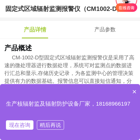
固定式区域辐射监测报警仪（CM1002-D）
产品详情
产品参数
产品概述
CM-1002-D型固定式区域辐射监测报警仪是采用了高
速的微处理器进行数据处理，系统可对监测点的数据进
行汇总和显示,存储历史记录，为各监测中心的管理决策
提供有力的数据基础。报警信息可以直接短信通知，分
级预警，直接通知相关责任人。通过测量X-γ辐射剂量率
×
和测量X-γ辐射累计剂量，用于环境累计剂量报警；食
生产核辐射监及辐射防护设备厂家，18168966197
品、水、生活用品等辐射剂量率测量；建筑物辐射剂量
率测量；医院、工厂、学校等辐射剂量率剂量。
现在咨询
稍后再说
产品特点
在线咨询
马上咨询
首页
客服