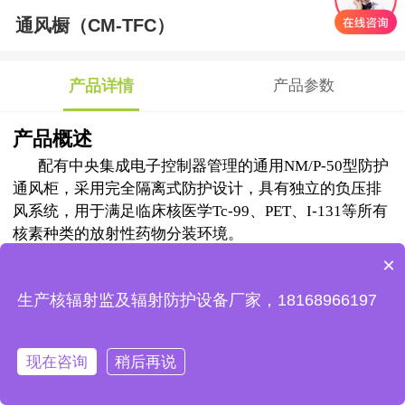
通风橱（CM-TFC）
产品详情
产品参数
产品概述
配有中央集成电子控制器管理的通用NM/P-50型防护
通风柜，采用完全隔离式防护设计，具有独立的负压排
风系统，用于满足临床核医学Tc-99、PET、I-131等所有
核素种类的放射性药物分装环境。
防护通风柜由三部分结构组成，控制区域位于上部，
×
自带有独立的排风机组单元， 内倾15°的操作控制面板易
生产核辐射监及辐射防护设备厂家，18168966197
于操作者的日常使用和观察；工作区域位于中部，正面
安装有铅玻璃视窗和二个用于进入工作区域的操作手
孔；辅助区域位于下部，安装有活度计电离室屏蔽井和
现在咨询
稍后再说
放射性物品屏蔽传送装置，完全满足PET、SPECT、I-
在线咨询
马上咨询
131等所有种类核素的放射性药物在分装过程中使用功
首页
客服